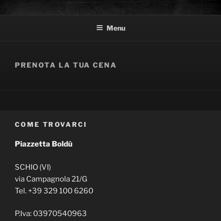
Salta
PIAZZETTA BOLDÙ
Cocktail bar, pizza e cicchetti
al
Menu
contenuto
PRENOTA LA TUA CENA
COME TROVARCI
Piazzetta Boldù
SCHIO (VI)
via Campagnola 21/G
Tel. +39 329 100 6260
P.Iva:
03970540963